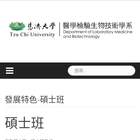
Skip
to
content
搜
尋
關
鍵
字:
發展特色-碩士班
碩士班