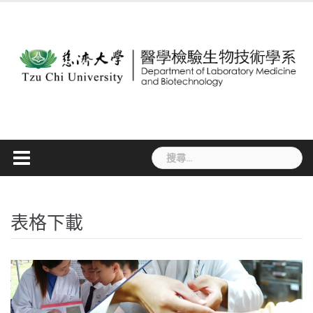
Skip
to
content
搜
尋
關
鍵
字:
表格下載