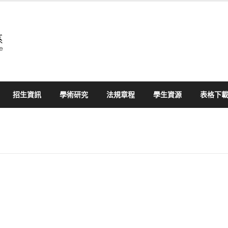
招生資訊
學術研究
法規章程
學生資源
表格下