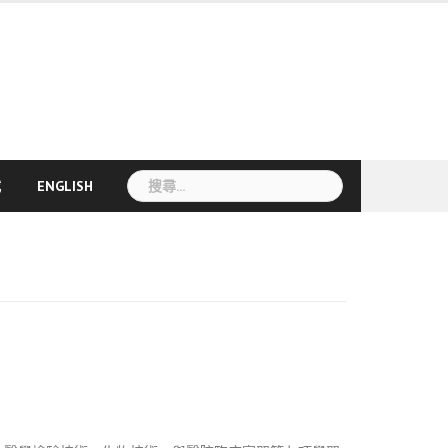
搜
載
ENGLISH
尋
關
鍵
字: