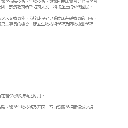
、醫學檢驗技術、生物技術、與醫院臨床實習等七項學習
原則，慈濟教育希望培育人文、科技並重的現代國民。
識之人文教育外，為達成提昇專業臨床基礎教育的目標，
習第二專長的機會，建立生物技術學程及藥物檢測學程，
術在醫學檢驗技術之應用。
檢驗、醫學生物技術及基因－蛋白質體學相關領域之課