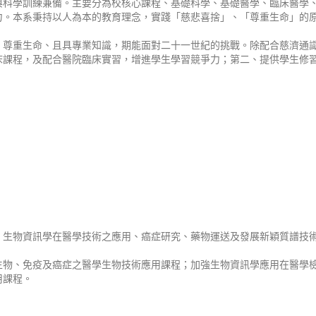
與科學訓練兼備。主要分為校核心課程、基礎科學、基礎醫學、臨床醫學
力。本系秉持以人為本的教育理念，實踐「慈悲喜捨」、「尊重生命」的
、尊重生命、且具專業知識，期能面對二十一世紀的挑戰。除配合慈濟通
床課程，及配合醫院臨床實習，增進學生學習競爭力；第二、提供學生修
、生物資訊學在醫學技術之應用、癌症研究、藥物運送及發展新穎質譜技
生物、免疫及癌症之醫學生物技術應用課程；加強生物資訊學應用在醫學
用課程。