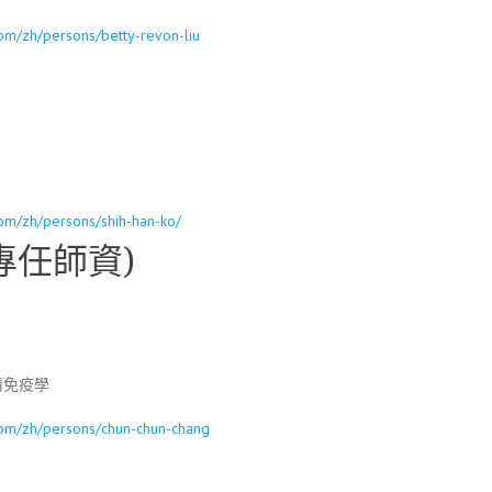
.com/zh/persons/betty-revon-liu
.com/zh/persons/shih-han-ko/
專任師資)
清免疫學
.com/zh/persons/chun-chun-chang