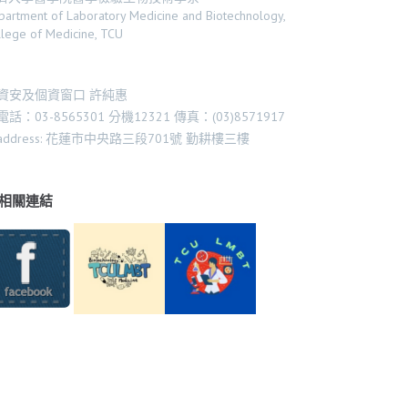
partment of Laboratory Medicine and Biotechnology,
llege of Medicine, TCU
資安及個資窗口 許純惠
電話：03-8565301 分機12321 傳真：(03)8571917
address: 花蓮市中央路三段701號 勤耕樓三樓
相關連結