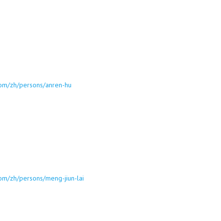
.com/zh/persons/anren-hu
.com/zh/persons/meng-jiun-lai