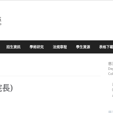
招生資訊
學術研究
法規章程
學生資源
表格下
慈
De
Co
長)
慈