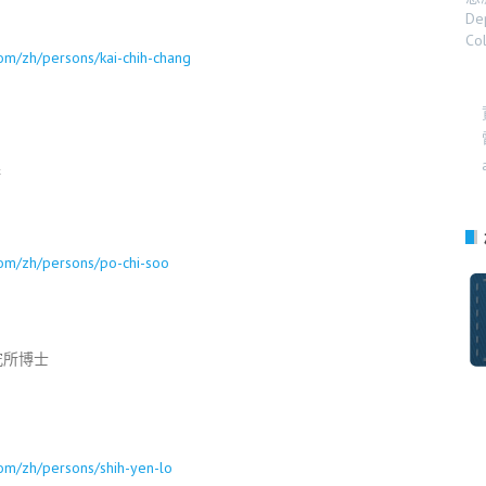
De
Co
.com/zh/persons/kai-chih-chang
術
.com/zh/persons/po-chi-soo
究所博士
.com/zh/persons/shih-yen-lo