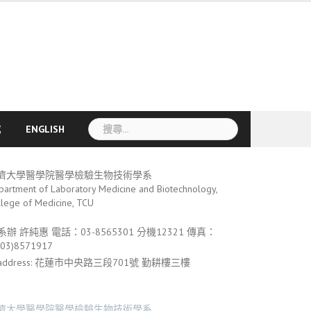
搜
載
ENGLISH
尋
關
鍵
濟大學醫學院醫學檢驗生物技術學系
字:
partment of Laboratory Medicine and Biotechnology,
llege of Medicine, TCU
系辦 許純惠
電話：03-8565301 分機12321 傳真：
(03)8571917
address: 花蓮市中央路三段701號 勤耕樓三樓
濟大學醫學院醫學檢驗生物技術學系