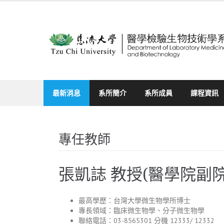
Skip
to
content
最新消息
系所簡介
系所成員
課程資訊
專任教師
張凱誌 教授(醫學院副院
最高學歷：台灣大學微生物學所博士
專長領域：臨床微生物學、分子微生物學
聯絡電話：03-8565301 分機 12333/ 12332