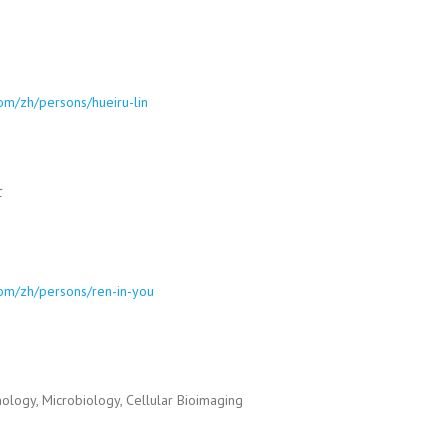
com/zh/persons/hueiru-lin
士
.com/zh/persons/ren-in-you
gy, Microbiology, Cellular Bioimaging