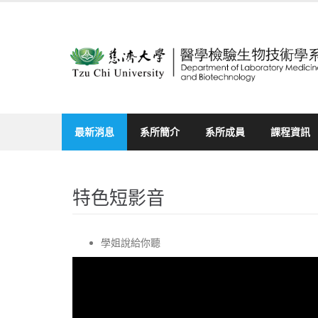
Skip
to
content
最新消息
系所簡介
系所成員
課程資訊
特色短影音
學姐說給你聽